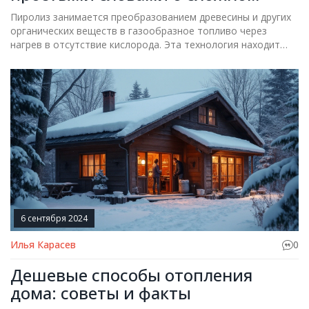
Пиролиз занимается преобразованием древесины и других
органических веществ в газообразное топливо через
нагрев в отсутствие кислорода. Эта технология находит
применение в отопительных системах, особенно в
пиролизных котлах, которые используют полученный газ
для обогрева домов. Такого рода устройства предлагают
высокую эффективность и минимальные выбросы, что
делает их экологически дружественным вариантом. В
статье объясняется, как работает пиролиз, и какие
преимущества он дает в отоплении.
6 сентября 2024
Илья Карасев
0
Дешевые способы отопления
дома: советы и факты