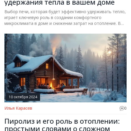
удержания тепла в вашем доме
Выбор печи, которая будет эффективно удерживать тепло,
играет ключевую роль в создании комфортного
микроклимата в доме и снижении затрат на отопление. В
статье рассматриваются различные типы печей, их плюсы и
минусы, а также советы по выбору оптимальной модели,
подходящей именно для вашего жилища. Мы обсудим
кирпичные, чугунные, электрические и газовые печи, чтобы
помочь вам сделать сознательный выбор. Научитесь
оценивать свои потребности и возможности вашего дома,
чтобы выбрать идеальное решение для тепла и уюта.
10 октября 2024
Илья Карасев
0
Пиролиз и его роль в отоплении:
простыми словами о сложном