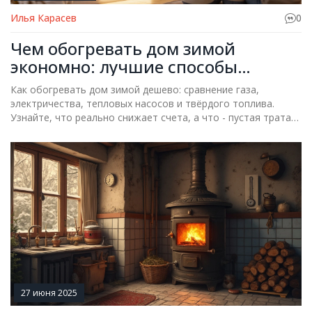
Илья Карасев
0
Чем обогревать дом зимой
экономно: лучшие способы
снизить счета за отопление
Как обогревать дом зимой дешево: сравнение газа,
электричества, тепловых насосов и твёрдого топлива.
Узнайте, что реально снижает счета, а что - пустая трата
денег.
27 июня 2025