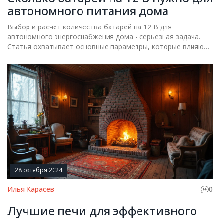
автономного питания дома
Выбор и расчет количества батарей на 12 В для
автономного энергоснабжения дома - серьезная задача.
Статья охватывает основные параметры, которые влияют
на решение: от энергоэффективности радиаторов до
итоговой мощности, требуемой для поддержания
комфортного отопления. Читатель научится, как правильно
рассчитать количество батарей и избежать
распространенных ошибок. Также даны советы по
оптимальному использованию батарей для обеспечения
стабильного энергоснабжения в холодное время года.
28 октября 2024
Илья Карасев
0
Лучшие печи для эффективного