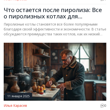
Что остается после пиролиза: Все
о пиролизных котлах для
отопления
Пиролизные котлы становятся все более популярными
благодаря своей эффективности и экономичности. В статье
обсуждаются преимущества таких котлов, как их низкий
уровень выбросов и высокий КПД. Также рассматриваются
возможные недостатки, которые могут возникнуть при
использовании. Исследуются перспективы использования
пиролиза для современного отопления. Предоставлены
полезные советы по выбору и эксплуатации пиролизного
оборудования.
11 января 2025
Илья Карасев
0