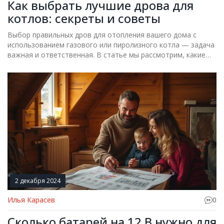
Как выбрать лучшие дрова для
котлов: секреты и советы
Выбор правильных дров для отопления вашего дома с
использованием газового или пиролизного котла — задача
важная и ответственная. В статье мы рассмотрим, какие
виды древесины подходят лучше всего, как подготовить их
к использованию и какие факторы стоит учитывать при
покупке. Правильный выбор дров может значительно
повысить эффективность системы и уменьшить затраты на
отопление. Исследуем основные нюансы, которые помогу
реализовать потенциал вашего котла.
2 декабря 2024
Илья Карасев
0
Сколько батарей на 12 В нужно для