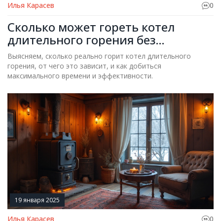
Илья Карасев
0
Сколько может гореть котел
длительного горения без
подкладки дров: реальные
Выясняем, сколько реально горит котел длительного
показатели и советы
горения, от чего это зависит, и как добиться
максимального времени и эффективности.
19 января 2025
Илья Карасев
0