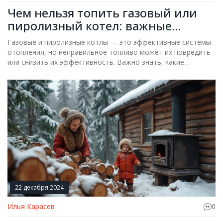
Чем нельзя топить газовый или
пиролизный котел: важные
советы
Газовые и пиролизные котлы — это эффективные системы
отопления, но неправильное топливо может их повредить
или снизить их эффективность. Важно знать, какие
материалы категорически не подходят для использования в
таких системах. В статье будут раскрыты основные ошибки
при выборе топлива и даны ценные советы по эксплуатации
котлов. Также мы обсудим, как неправильные решения
могут повлиять на безопасность и долговечность
устройства. Избегайте распространенных ошибок и
защитите ваше устройство от поломок.
22 декабря 2024
Илья Карасев
0