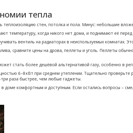
ономии тепла
ь теплоизоляцию стен, потолка и пола. Минус: небольшие влож
ают температуру, когда никого нет дома, и поднимают её пере
ручивать вентиль на радиаторах в неиспользуемых комнатах. Это
оплива, сравните цены на дрова, пеллеты и уголь. Пеллеты обы
может стать более дешёвой альтернативой газу, особенно в рег
щностью 6–8 кВт при среднем утеплении. Тщательно проверьте р
а‑три раза быстрее, чем любые гаджеты.
о в доме комфортным и доступным. Если остались вопросы – сме