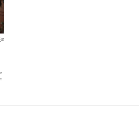
0
ом
но
р
я