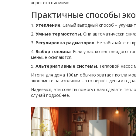
«протекать» мимо.
Практичные способы эк
1.
Утепление
. Самый выгодный способ – улучшит
2.
Умные термостаты
. Они автоматически сниж
3.
Регулировка радиаторов
. Не забывайте отк
4.
Выбор топлива
. Если у вас котёл твердого т
меньше осыпаются.
5.
Альтернативные системы
. Тепловой насос 
Итоги: для дома 100 м² обычно хватает котла мо
экономьте на изоляции – это вернёт деньги в дв
Надеемся, эти советы помогут вам сделать тепл
случай подробнее.