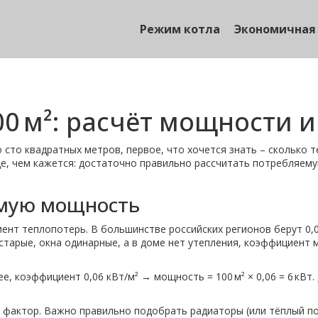
Режим котла
Экономичная
0 м²: расчёт мощности 
 сто квадратных метров, первое, что хочется знать – сколько т
още, чем кажется: достаточно правильно рассчитать потребляе
имую мощность
т теплопотерь. В большинстве российских регионов берут 0,05–
ы старые, окна одинарные, а в доме нет утепления, коэффициент 
ее, коэффициент 0,06 кВт/м² → мощность = 100 м² × 0,06 = 6 кВт
 фактор. Важно правильно подобрать радиаторы (или тёплый по