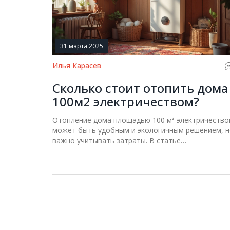
31 марта 2025
Илья Карасев
Сколько стоит отопить дома
100м2 электричеством?
Отопление дома площадью 100 м² электричеств
может быть удобным и экологичным решением, 
важно учитывать затраты. В статье
рассматриваются разные аспекты, включая выбо
котла, расчет потребления электричества и
возможности экономии. Поможет определить,
насколько электрическое отопление подходит дл
вашего дома. Также предложены советы по
снижению затрат и повышению эффективности
системы. Экологический аспект – бонус, но стоит
оценить его финансовую сторону.