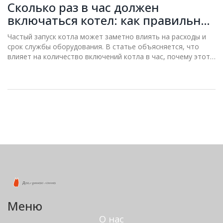
Сколько раз в час должен
включаться котел: как правильно
подобрать режим
Частый запуск котла может заметно влиять на расходы и
срок службы оборудования. В статье объясняется, что
влияет на количество включений котла в час, почему этот
параметр важен, и как можно отрегулировать работу
системы отопления. Разбираемся, какие последствия
влечёт неправильная настройка температуру или
мощности. Приведены практические советы для владельцев
домов с разными типами котлов. Всё просто, по делу и на
личном опыте.
Меню
О нас