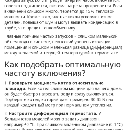
Каждый запуск котла требует энергии: насос включается,
горелка поджигается, система нагрева прогревается. Если
включений слишком много, теряется до 15 % тепловой
мощности. Кроме того, частые циклы ускоряют износ
деталей, повышают шум и могут вызвать конденсацию в
трубе, что вредит теплообменнику.
Главные причины частых запусков – слишком маленький
объём воды в системе, невысокий уровень изоляции
помещения и слишком маленькая разница (дифференциал)
между желаемой и текущей температурой в термостате.
Как подобрать оптимальную
частоту включения?
1.
Проверьте мощность котла относительно
площади.
Если котёл слишком мощный для вашего дома,
он будет быстро нагревать воду и сразу выключаться.
Подберите котёл, который даёт примерно 30‑35 Вт на
каждый квадратный метр при нормальном утеплении.
2.
Настройте дифференциал термостата.
У
большинства моделей можно задать диапазон,
например ± 2 °C. При слишком маленьком диапазоне (0‑1 °C)
система будет «дрыгаться» каждый раз, когда температура