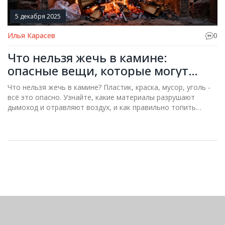
5 декабря 2025
Илья Карасев
0
Что нельзя жечь в камине:
опасные вещи, которые могут
разрушить ваш очаг
Что нельзя жечь в камине? Пластик, краска, мусор, уголь -
всё это опасно. Узнайте, какие материалы разрушают
дымоход и отравляют воздух, и как правильно топить
камин, чтобы избежать пожара и болезней.