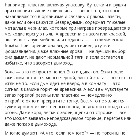
Например,
пластик
,
включая упаковку, бутылки и игрушки
при горении выделяет диоксины — вещества, которые
накапливаются в организме и связаны с раком.
Газеты
,
даже если они кажутся безвредными
, содержат тяжёлые
металлы в чернилах, которые при нагреве превращаются в
мелкодисперсную пыль. А
древесина с лаком или краской
,
включая старую мебель или поддоны
— это химическая
бомба. При горении она выделяет свинец, ртуть и
формальдегид. Даже влажные дрова — не лучший выбор:
они дымят, не дают нормальной тяги, и зола остаётся в
избытке, что засоряет дымоход.
Зола — это не просто пепел. Это индикатор. Если после
сжигания остаётся много чёрной, липкой золы — вы что-то
жгли не то. Если дым идёт не вверх, а в комнату — это
сигнал: в камине горит не древесина. А если вы чувствуете
запах горелой резины или пластика — немедленно
откройте окно и прекратите топку. Всё, что не является
сухим дровом из лиственных пород, не должно попадать в
огонь. Даже кора, ветки с хвоей, щепки от стройки — всё
это может вызвать непредсказуемое горение, перегрев или
даже пожар в дымоходе.
Многие думают: «А что, если немного?» — но токсины не