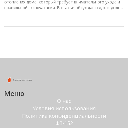
отопления дома, который требует внимательного ухода и
правильной эксплуатации. В статье обсуждается, как долго
может прослужить деревянный шнур, какие факторы
влияют на его долговечность, а также как правильно
ухаживать за ним, чтобы продлить срок службы. Читатели
узнают о типах древесины, наиболее подходящих для
камина, и о необходимых мерах предосторожности при его
использовании. Это руководство поможет избежать
частой замены и сэкономить деньги на отоплении.
Меню
О нас
Условия использования
Политика конфиденциальности
ФЗ-152