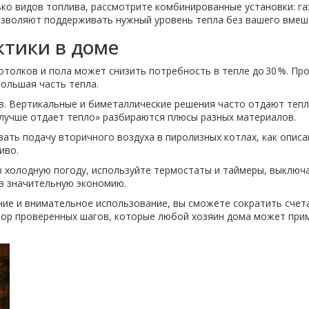
о видов топлива, рассмотрите комбинированные установки: газ +
озволяют поддерживать нужный уровень тепла без вашего вмеш
тики в доме
потолков и пола может снизить потребность в тепле до 30 %. Пр
большая часть тепла.
. Вертикальные и биметаллические решения часто отдают тепло
 лучше отдает тепло» разбираются плюсы разных материалов.
ать подачу вторичного воздуха в пиролизных котлах, как описа
иво.
в холодную погоду, используйте термостаты и таймеры, выключа
в значительную экономию.
ние и внимательное использование, вы сможете сократить счет
абор проверенных шагов, которые любой хозяин дома может прим