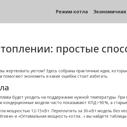
Режим котла
Экономичная
отоплении: простые спо
овы жертвовать уютом? Здесь собраны практичные идеи, которы
и помогают экономить и какие ошибки стоит избегать.
тла
топлива будет уходить на поддержание нужной температуры. Пр
и кондерционные модели часто показывают КПД > 90 %, а старые
отла мощностью 12‑15 кВт. Переплатить за 30‑кВт модель без н
80 кв м» и «Оптимальная мощность котла…» вы найдёте таблицы