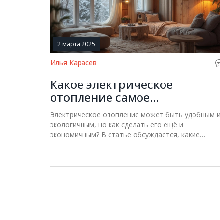
2 марта 2025
Илья Карасев
Какое электрическое
отопление самое
экономичное?
Электрическое отопление может быть удобным 
экологичным, но как сделать его ещё и
экономичным? В статье обсуждается, какие
системы электрического отопления предоставля
наибольшую экономию, принимая во внимание
различные факторы, такие как эффективность,
установка и эксплуатационные затраты. Речь
пойдёт о самых популярных типах электрических
котлов и как выбрать наилучший вариант для
вашего дома. Узнайте, какие технологии помогут
сократить счета за электроэнергию, не жертвуя