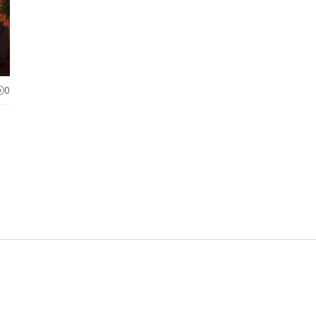
0
и
ют