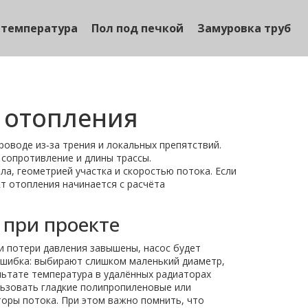
 температура
Пол под печкой
Замуровка труб
 отопления
роводе из‑за трения и локальных препятствий
.
 сопротивление
и длины трассы.
, геометрией участка и скоростью потока. Если
кт отопления начинается с расчёта
 при проекте
ли потери давления завышены, насос будет
 ошибка: выбирают слишком маленький диаметр,
льтате температура в удалённых радиаторах
льзовать гладкие полипропиленовые или
оры потока. При этом важно помнить, что