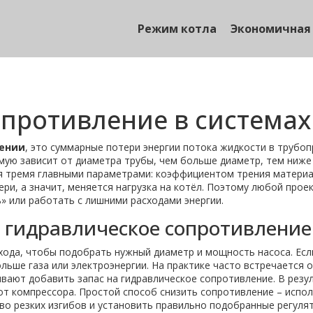
Режим котла
Экономичная
противление в системах
ении
,
это суммарные потери энергии потока жидкости в трубоп
ямую зависит от
диаметра трубы
,
чем больше диаметр, тем ниже
 тремя главными параметрами: коэффициентом трения материала
ери, а значит, меняется нагрузка на котёл. Поэтому любой прое
» или работать с лишними расходами энергии.
 гидравлическое сопротивление
хода
,
чтобы подобрать нужный диаметр и мощность насоса
. Ес
ольше газа или электроэнергии. На практике часто встречается
ывают добавить запас на гидравлическое сопротивление. В резу
 от компрессора. Простой способ снизить сопротивление – испо
о резких изгибов и установить правильно подобранные регулят