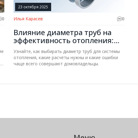
23 октября 2025
0
Илья Карасев
0
Влияние диаметра труб на
эффективность отопления:
практические рекомендации
ие
Узнайте, как выбирать диаметр труб для системы
отопления, какие расчёты нужны и какие ошибки
но
чаще всего совершают домовладельцы.
Меню