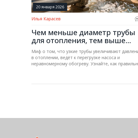
20 января 2026
Илья Карасев
Чем меньше диаметр трубы
для отопления, тем выше
давление - правда или миф?
Миф о том, что узкие трубы увеличивают давлен
в отоплении, ведёт к перегрузке насоса и
неравномерному обогреву. Узнайте, как правиль
подобрать диаметр труб для эффективной и
долговечной системы отопления.