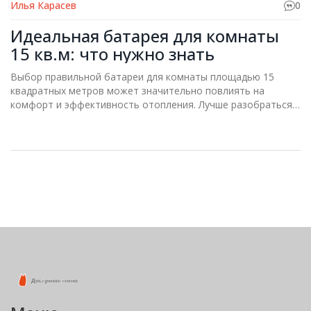
Илья Карасев
0
Идеальная батарея для комнаты
15 кв.м: что нужно знать
Выбор правильной батареи для комнаты площадью 15
квадратных метров может значительно повлиять на
комфорт и эффективность отопления. Лучше разобраться в
типах радиаторов, их мощности и материалах
изготовления, чтобы сделать оптимальный выбор. Следует
также учитывать особенности помещения и личные
предпочтения. В этом статье мы обсудим ключевые
аспекты, на которые стоит обратить внимание при выборе
батареи для небольшой комнаты. Наши советы помогут
создать в доме уют и тепло.