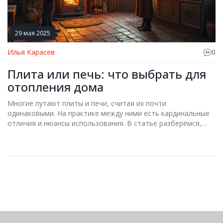
29 мая 2025
Илья Карасев
0
Плита или печь: что выбрать для
отопления дома
Многие путают плиты и печи, считая их почти
одинаковыми. На практике между ними есть кардинальные
отличия и нюансы использования. В статье разберёмся,
зачем нужна печь, а где хватит плиты, какие бывают
конструкции, и что выгоднее для обогрева частного дома.
Пригодится тем, кто выбирает отопление для дачи или
дома в деревне. Немного лайфхаков помогут не ошибиться
с покупкой.