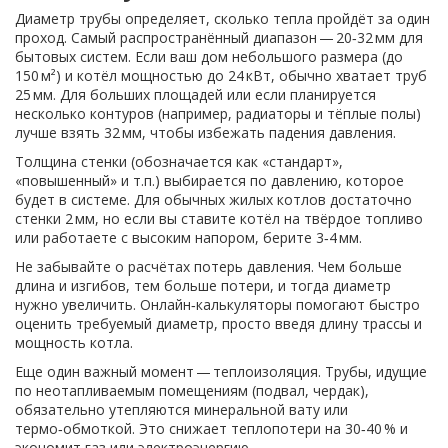
Диаметр трубы определяет, сколько тепла пройдёт за один
проход. Самый распространённый диапазон — 20‑32 мм для
бытовых систем. Если ваш дом небольшого размера (до
150 м²) и котёл мощностью до 24 кВт, обычно хватает труб
25 мм. Для больших площадей или если планируется
несколько контуров (например, радиаторы и тёплые полы)
лучше взять 32 мм, чтобы избежать падения давления.
Толщина стенки (обозначается как «стандарт»,
«повышенный» и т.п.) выбирается по давлению, которое
будет в системе. Для обычных жилых котлов достаточно
стенки 2 мм, но если вы ставите котёл на твёрдое топливо
или работаете с высоким напором, берите 3‑4 мм.
Не забывайте о расчётах потерь давления. Чем больше
длина и изгибов, тем больше потери, и тогда диаметр
нужно увеличить. Онлайн‑калькуляторы помогают быстро
оценить требуемый диаметр, просто введя длину трассы и
мощность котла.
Еще один важный момент — теплоизоляция. Трубы, идущие
по неотапливаемым помещениям (подвал, чердак),
обязательно утепляются минеральной вату или
термо‑обмоткой. Это снижает теплопотери на 30‑40 % и
экономит газ или электроэнергию.