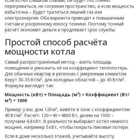
Если котел слишком слабый, он будет постоянно
перегреваться, не согревая пространство, а если мощность
избыточна – будет тратиться лишний газ или
электроэнергия. Оба варианта приводят к повышенным
счетам и ускоренному износу техники. Поэтому точный
расчёт экономит деньги и продлевает срок службы.
Простой способ расчёта
мощности котла
Самый распространённый метод – взять площадь
помещения и умножить её на коэффициент теплопотерь.
Для обычных квартир в регионах с умеренным климатом
берут 30‑35 Вт/м², для холодных областей – до 45 Вт/м².
Формула выглядит так:
Мощность (кВт) = Площадь (м²) × Коэффициент (Вт/
м²) ÷ 1000
Пример: у вас дом 120 м², живёте в зоне с коэффициентом
40 Вт/м². Расчёт: 120 × 40 = 4800 Вт, делим на 1000 –
получаем 4,8 кВт. В реальности выбирают котёл немного
мощнее, например 5 кВт, чтобы покрыть пиковые потери.
Если в доме несколько этажей, учитывайте высоту