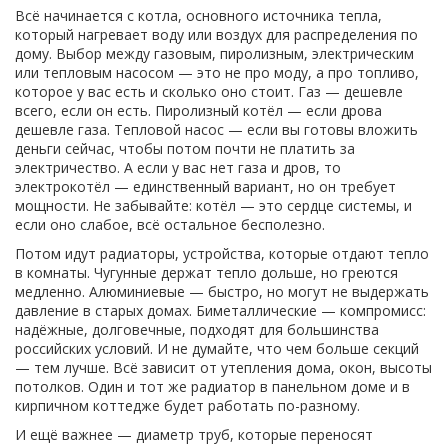
Всё начинается с
котла
,
основного источника тепла,
который нагревает воду или воздух для распределения по
дому
. Выбор между газовым, пиролизным, электрическим
или тепловым насосом — это не про моду, а про топливо,
которое у вас есть и сколько оно стоит. Газ — дешевле
всего, если он есть. Пиролизный котёл — если дрова
дешевле газа. Тепловой насос — если вы готовы вложить
деньги сейчас, чтобы потом почти не платить за
электричество. А если у вас нет газа и дров, то
электрокотёл — единственный вариант, но он требует
мощности. Не забывайте: котёл — это сердце системы, и
если оно слабое, всё остальное бесполезно.
Потом идут
радиаторы
,
устройства, которые отдают тепло
в комнаты
. Чугунные держат тепло дольше, но греются
медленно. Алюминиевые — быстро, но могут не выдержать
давление в старых домах. Биметаллические — компромисс:
надёжные, долговечные, подходят для большинства
российских условий. И не думайте, что чем больше секций
— тем лучше. Всё зависит от утепления дома, окон, высоты
потолков. Один и тот же радиатор в панельном доме и в
кирпичном коттедже будет работать по-разному.
И ещё важнее —
диаметр труб
,
которые переносят