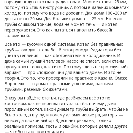
горячую воду от котла к радиаторам
. Многие ставят 25 мм,
потому что «так в инструкции». А потом в дальних комнатах
холодно, потому что вода не доходит. Для дома 100–200 м²
достаточно 20 мм. Для больших домов — 25 мм. Но если
трубы слишком тонкие, вода не может течь — и котёл
перегружается. Это как пытаться наполнить бассейн
соломинкой.
Всё это — кусочки одной системы. Котёл без правильных
труб — как двигатель без бензопровода. Радиаторы без
учёта утепления — как обогреватель в холодильнике. И
даже самый лучший тепловой насос не спасёт, если стены
пропускают тепло, как сито. Поэтому здесь не про «лучший»
вариант — про «подходящий для вашего дома». И это не
теория. Это то, что проверяли на практике в Казани, Омске,
Воронеже — в домах с разными условиями, разными
трубами, разными бюджетами.
Внизу вы найдёте статьи, где разбираем всё это по
косточкам: как не переплатить за котёл, почему дымит
пиролизный котёл, какой диаметр трубы выбрать, чтобы не
было холода в углу, и почему алюминиевые радиаторы —
не всегда плохой выбор. Здесь нет рекламы, только
реальные примеры, тесты и ошибки, которые делали другие
— чтобы вы не повторяли их.