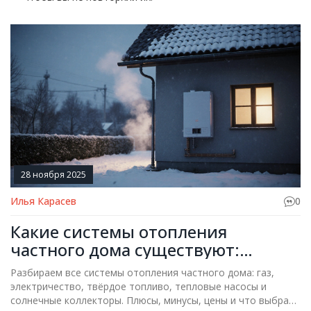
28 ноября 2025
Илья Карасев
0
Какие системы отопления
частного дома существуют:
плюсы, минусы и что выбрать
Разбираем все системы отопления частного дома: газ,
электричество, твёрдое топливо, тепловые насосы и
солнечные коллекторы. Плюсы, минусы, цены и что выбрать