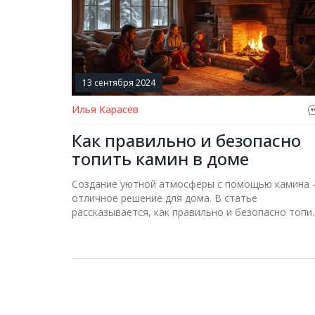
13 сентября 2024
Илья Карасев
Как правильно и безопасно
топить камин в доме
Создание уютной атмосферы с помощью камина 
отличное решение для дома. В статье
рассказывается, как правильно и безопасно топи
камин, какие дрова использовать, как подготови
камин к зиме и многое другое. Практические
советы помогут вам насладиться теплом и уюто
без лишних хлопот.