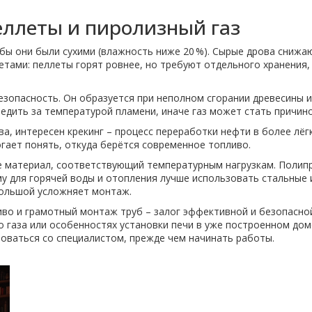
пеллеты и пиролизный газ
бы они были сухими (влажность ниже 20 %). Сырые дрова снижаю
летами: пеллеты горят ровнее, но требуют отдельного хранения
езопасность. Он образуется при неполном сгорании древесины 
едить за температурой пламени, иначе газ может стать причин
ва, интересен крекинг – процесс переработки нефти в более лё
огает понять, откуда берётся современное топливо.
 материал, соответствующий температурным нагрузкам. Полипр
у для горячей воды и отопления лучше использовать стальные 
большой усложняет монтаж.
во и грамотный монтаж труб – залог эффективной и безопасной
о газа или особенностях установки печи в уже построенном дом
роваться со специалистом, прежде чем начинать работы.