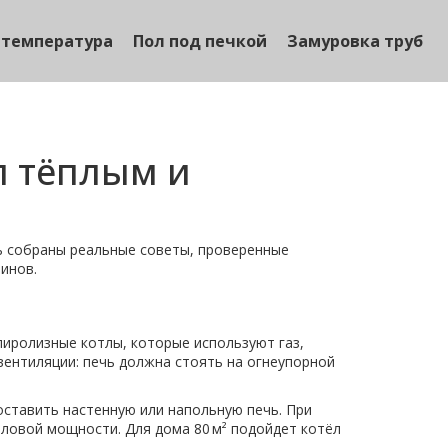
 температура
Пол под печкой
Замуровка труб
л тёплым и
сь собраны реальные советы, проверенные
инов.
пиролизные котлы, которые используют газ,
вентиляции: печь должна стоять на огнеупорной
оставить настенную или напольную печь. При
ловой мощности. Для дома 80 м² подойдет котёл