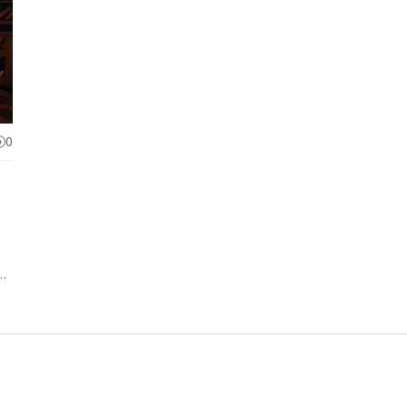
0
-
ть
ть
м