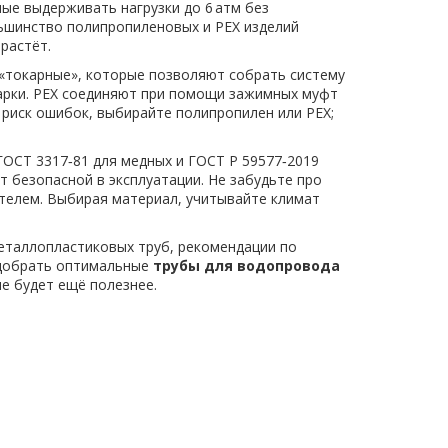
ные выдерживать нагрузки до 6 атм без
льшинство полипропиленовых и PEX изделий
растёт.
 «токарные», которые позволяют собрать систему
варки. PEX соединяют при помощи зажимных муфт
 риск ошибок, выбирайте полипропилен или PEX;
ГОСТ 3317‑81 для медных и ГОСТ Р 59577‑2019
т безопасной в эксплуатации. Не забудьте про
телем. Выбирая материал, учитывайте климат
металлопластиковых труб, рекомендации по
одобрать оптимальные
трубы для водопровода
е будет ещё полезнее.