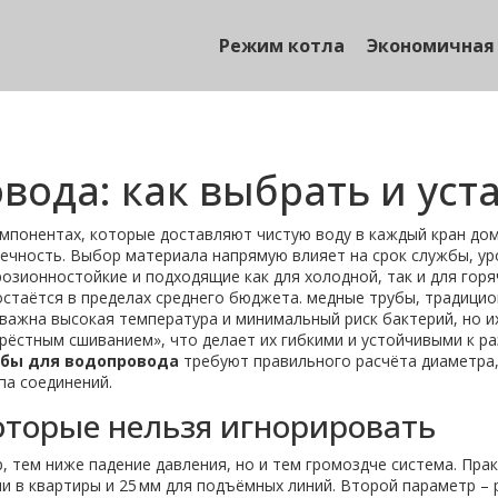
Режим котла
Экономичная
вода: как выбрать и ус
мпонентах, которые доставляют чистую воду в каждый кран до
ечность.
Выбор материала напрямую влияет на срок службы, уро
розионностойкие и подходящие как для холодной, так и для гор
остаётся в пределах среднего бюджета.
медные трубы
,
традицио
 важна высокая температура и минимальный риск бактерий, но 
крёстным сшиванием», что делает их гибкими и устойчивыми к р
убы для водопровода
требуют правильного расчёта диаметра,
па соединений.
торые нельзя игнорировать
, тем ниже падение давления, но и тем громоздче система. Пра
 в квартиры и 25 мм для подъёмных линий. Второй параметр – 