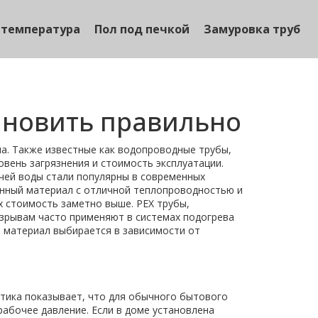
 температура
Пол под печкой
Замуровка труб
тановить правильно
ма
. Также известные как
водопроводные трубы
,
вень загрязнения и стоимость эксплуатации.
ячей воды
стали популярны в современных
нный материал с отличной теплопроводностью и
их стоимость заметно выше.
PEX трубы
,
азрывам
часто применяют в системах подогрева
 материал выбирается в зависимости от
ктика показывает, что для обычного бытового
рабочее давление. Если в доме установлена