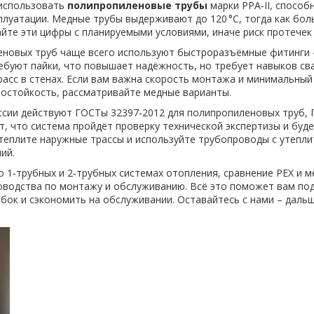
 использовать
полипропиленовые трубы
марки PPA‑II, способ
плуатации. Медные трубы выдерживают до 120 °C, тогда как бо
айте эти цифры с планируемыми условиями, иначе риск протечек 
леновых труб чаще всего используют быстроразъёмные фитинги
ебуют пайки, что повышает надёжность, но требует навыков с
расс в стенах. Если вам важна скорость монтажа и минимальный
мостойкость, рассматривайте медные варианты.
ссии действуют ГОСТы 32397‑2012 для полипропиленовых труб, 
т, что система пройдёт проверку технической экспертизы и буде
теплите наружные трассы и используйте трубопроводы с утепли
ий.
о 1‑трубных и 2‑трубных системах отопления, сравнение PEX и 
уководства по монтажу и обслуживанию. Всё это поможет вам п
бок и сэкономить на обслуживании. Оставайтесь с нами – дальш