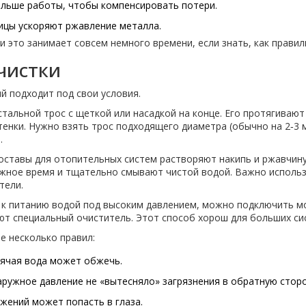
ольше работы, чтобы компенсировать потери.
тицы ускоряют ржавление металла.
 это занимает совсем немного времени, если знать, как правил
чистки
й подходит под свои условия.
стальной трос с щеткой или насадкой на конце. Его протягивают 
енки. Нужно взять трос подходящего диаметра (обычно на 2‑3 
.
ставы для отопительных систем растворяют накипь и ржавчину
ужное время и тщательно смывают чистой водой. Важно использ
тели.
 к питанию водой под высоким давлением, можно подключить мо
т специальный очиститель. Этот способ хорош для больших сис
е несколько правил:
рячая вода может обжечь.
ружное давление не «вытесняло» загрязнения в обратную сторо
жений может попасть в глаза.