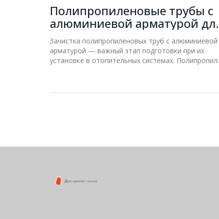
Полипропиленовые трубы с
алюминиевой арматурой дл
отопления: нужно ли их
Зачистка полипропиленовых труб с алюминиевой
зачищать?
арматурой — важный этап подготовки при их
установке в отопительных системах. Полипропил
становится популярным выбором благодаря его
долговечности и устойчивости к коррозии. В
статье рассматриваются преимущества и
недостатки зачистки таких труб, а также советы 
их правильному монтажу. Быть или не быть
зачистке — ответ во многом зависит от
конкретных условий и качества трубопровода.