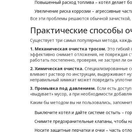
Повышенный расход топлива – котёл делает б
Увеличение риска коррозии – агрессивные час
Все эти проблемы решаются обычной зачисткой, и
Практические способы о
Существует три самых популярных метода, кажды
1. Механическая очистка тросом.
Это гибкий 
эффективно снимает отложения, не повреждая ст
работать постепенно, проверяя, не застрял ли он
2. Химическая очистка.
Специализированные со
вливают раствор по инструкции, выдерживают н
неправильный химикат может повредить уплотни
3. Промывка под давлением.
Если есть доступ
«выдувает» мусор, а при необходимости добавляю
Каким бы методом вы ни пользовались, запомнит
Выключите котёл и дайте системе остыть – го
Снимите предохранительные клапаны, чтобы на
Носите защитные перчатки и очки – часть отло