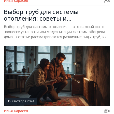
Илья Карасев
0
Выбор труб для системы
отопления: советы и
рекомендации
Выбор труб для системы отопления — это важный шаг в
процессе установки или модернизации системы обогрева
дома. В статье рассматриваются различные виды труб, их
плюсы и минусы, а также полезные советы по их
использованию. Поможет разобраться в выборе между
металлическими, пластиковыми и композитными трубами, а
также даст практические рекомендации для монтажа и
эксплуатации.
15 сентября 2024
Илья Карасев
0