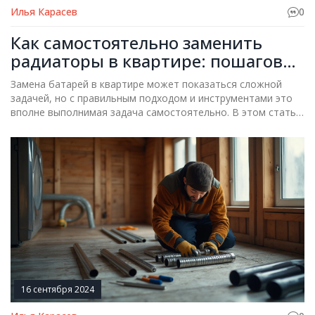
Илья Карасев
0
Как самостоятельно заменить
радиаторы в квартире: пошаговое
руководство
Замена батарей в квартире может показаться сложной
задачей, но с правильным подходом и инструментами это
вполне выполнимая задача самостоятельно. В этом статье
мы рассмотрим, как выбрать подходящий радиатор,
подготовить все необходимое, провести демонтаж старых
батарей и установить новые. Получите полезные советы и
узнайте об основных этапах замены радиаторов своими
руками.
16 сентября 2024