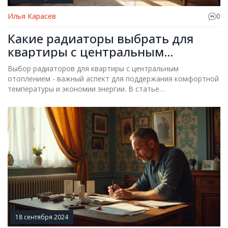
Илья Карасев
0
Какие радиаторы выбрать для
квартиры с центральным
отоплением
Выбор радиаторов для квартиры с центральным
отоплением - важный аспект для поддержания комфортной
температуры и экономии энергии. В статье
рассматриваются различные виды радиаторов, их
преимущества, недостатки и советы по выбору
оптимального устройства для вашего жилища. Узнайте
больше о популярных моделях, материалах и особенностях
установки. Это поможет вам принять взвешенное решение
и создать уют в вашем доме.
18 сентября 2024