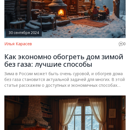
30 сентября 2024
Илья Карасев
0
Как экономно обогреть дом зимой
без газа: лучшие способы
Зима в России может быть очень суровой, и обогрев дома
без газа становится актуальной задачей для многих. В этой
статье расскажем о доступных и экономичных способах
отопления дома, которые помогут вам сохранить тепло и
комфорт в вашем жилье в холодное время года.