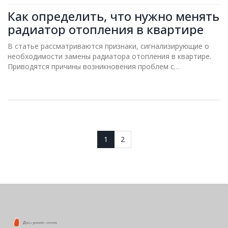
Как определить, что нужно менять
радиатор отопления в квартире
В статье рассматриваются признаки, сигнализирующие о
необходимости замены радиатора отопления в квартире.
Приводятся причины возникновения проблем с
радиаторами, методы диагностики неисправностей и
советы по выбору нового радиатора. Прочитав статью, вы
сможете понять, когда лучше заняться заменой радиатора,
чтобы избежать неприятных последствий и обеспечить
комфорт в вашем жилище.
1
2