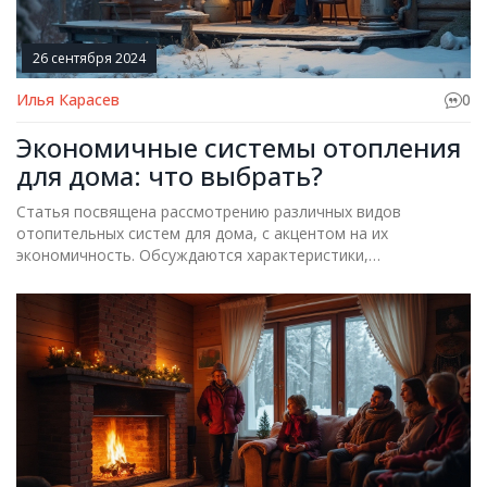
26 сентября 2024
Илья Карасев
0
Экономичные системы отопления
для дома: что выбрать?
Статья посвящена рассмотрению различных видов
отопительных систем для дома, с акцентом на их
экономичность. Обсуждаются характеристики,
преимущества и недостатки таких систем, как газовое,
электрическое и твердотопливное отопление, а также
системы на основе возобновляемых источников энергии.
Приводятся советы по выбору и эксплуатации
отопительных систем с целью минимизации затрат и
повышения энергоэффективности. Материал будет полезен
всем, кто планирует обновить или установить систему
отопления в своём доме.