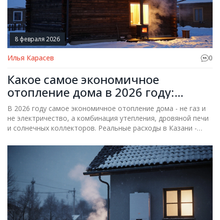
8 февраля 2026
Илья Карасев
0
Какое самое экономичное
отопление дома в 2026 году:
реальные цены и факты
В 2026 году самое экономичное отопление дома - не газ и
не электричество, а комбинация утепления, дровяной печи
и солнечных коллекторов. Реальные расходы в Казани -
всего 15 000 рублей в год.