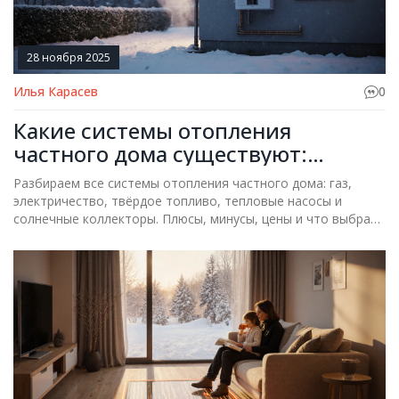
28 ноября 2025
Илья Карасев
0
Какие системы отопления
частного дома существуют:
плюсы, минусы и что выбрать
Разбираем все системы отопления частного дома: газ,
электричество, твёрдое топливо, тепловые насосы и
солнечные коллекторы. Плюсы, минусы, цены и что выбрать
в 2025 году.