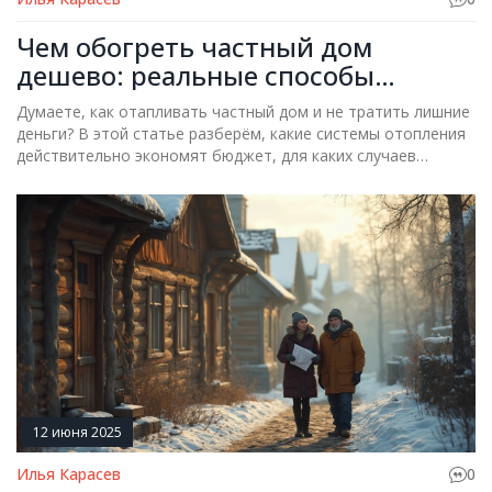
Чем обогреть частный дом
дешево: реальные способы
экономии
Думаете, как отапливать частный дом и не тратить лишние
деньги? В этой статье разберём, какие системы отопления
действительно экономят бюджет, для каких случаев
подходят печи, газовые и электрические котлы, подходит
ли вам тепловой насос или инфракрасные панели. Уделим
внимание реальным расходам, нюансам монтажа и
тонкостям эксплуатации. Здесь вы найдёте советы и
лайфхаки для оптимизации расходов. Всё просто, понятно и
без воды.
12 июня 2025
Илья Карасев
0