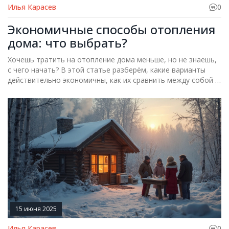
Илья Карасев
0
Экономичные способы отопления
дома: что выбрать?
Хочешь тратить на отопление дома меньше, но не знаешь,
с чего начать? В этой статье разберём, какие варианты
действительно экономичны, как их сравнить между собой и
почему не всегда дешевое — значит плохое. Узнаешь, какие
системы лучше экономят деньги и что из них проще
установить. Получишь советы, которые помогут избежать
ошибок, часто встречающихся при выборе отопления.
15 июня 2025
Илья Карасев
0