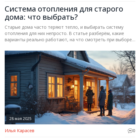
Система отопления для старого
дома: что выбрать?
Старые дома часто теряют тепло, и выбирать систему
отопления для них непросто. В статье разберём, какие
варианты реально работают, на что смотреть при выборе,
и где стоит не экономить. Расскажем, как обойти
подводные камни, чтобы не переплачивать зимой. Будут
реальные советы и фишки, которые пригодятся именно
владельцам старых домов. После прочтения выбирать
систему станет проще.
28 мая 2025
Илья Карасев
0