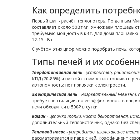
Как определить потребно
Первый шаг - расчёт теплопотерь. По данным Ми
составляет около 50Вт·м². Умножаем площадь ст
требуемую мощность в кВт. Для дома площадью 1
12‑15 кВт.
С учётом этих цифр можно подобрать печь, кото
Типы печей и их особен
Твердотопливная печь
-
устройство, работающее 
КПД (70‑85%) и низкой стоимостью топлива в рег
автономность: нет привязки к электросети.
Электрическая печь
-
нагревательный элемент, 
требует вентиляции, но её эффективность напрям
печи обходится в 500₽ в сутки.
Камин
-
цепочка топки, часто декоративная, испо
дополнительный теплоисточник, однако без спец
Тепловой насос
-
устройство, извлекающее тепло 
рассматривается в паре с ней. Коэффициент сезон