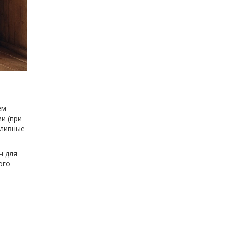
ем
и (при
пливные
ч для
ого