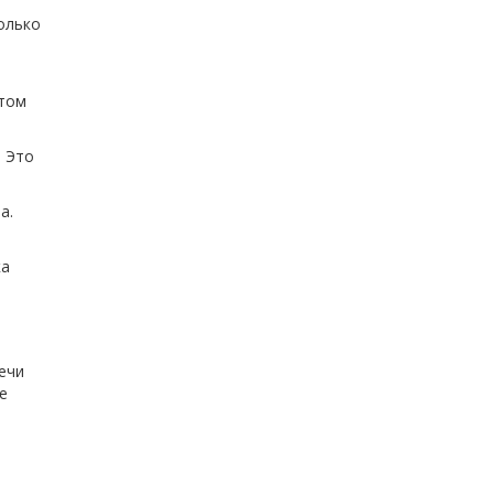
олько
атом
. Это
а.
ка
ечи
е