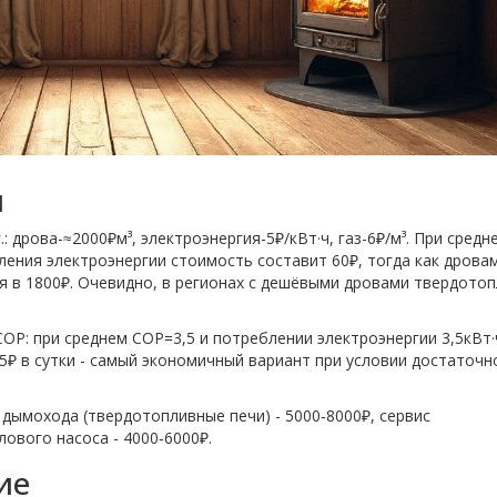
и
 дрова-≈2000₽м³, электроэнергия-5₽/кВт·ч, газ-6₽/м³. При средн
ления электроэнергии стоимость составит 60₽, тогда как дровам
ся в 1800₽. Очевидно, в регионах с дешёвыми дровами твердото
COP: при среднем COP=3,5 и потреблении электроэнергии 3,5кВт·
,5₽ в сутки - самый экономичный вариант при условии достаточн
дымохода (твердотопливные печи) - 5000‑8000₽, сервис
ового насоса - 4000‑6000₽.
ие