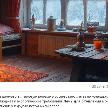
23 сентя
е топливо в тепловую энергию и распределяющее её по помещен
 бюджет и экологические требования.
Печь для отопления
мо
нением к другим источникам тепла.