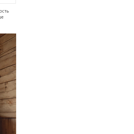
мость
ше