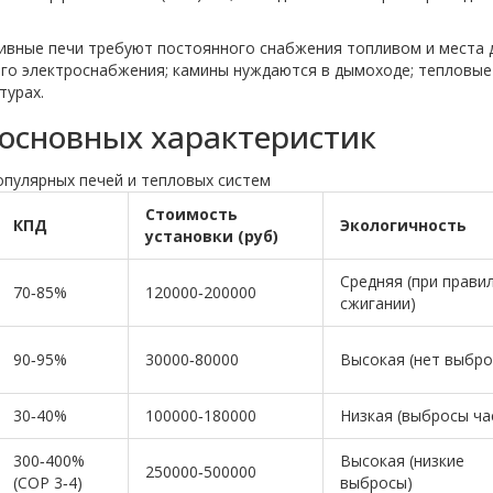
ивные печи требуют постоянного снабжения топливом и места 
ного электроснабжения; камины нуждаются в дымоходе; тепловые
турах.
основных характеристик
опулярных печей и тепловых систем
Стоимость
КПД
Экологичность
установки (руб)
Средняя (при прави
70‑85%
120000‑200000
сжигании)
90‑95%
30000‑80000
Высокая (нет выбро
30‑40%
100000‑180000
Низкая (выбросы ча
300‑400%
Высокая (низкие
250000‑500000
(COP 3‑4)
выбросы)