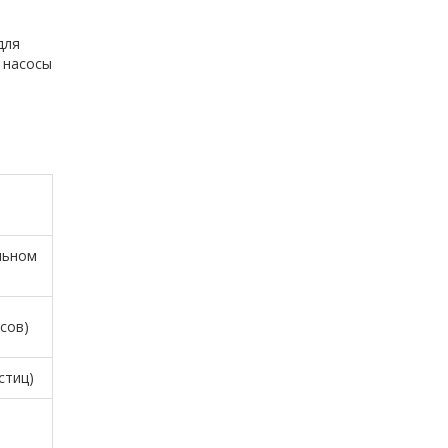
для
 насосы
льном
сов)
стиц)