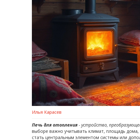
Илья Карасев
Печь для отопления
-
устройство, преобразующе
выборе важно учитывать климат, площадь дома,
стать центральным элементом системы или допол