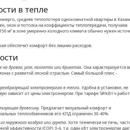
сти в тепле
нэнерго, средняя теплопотеря однокомнатной квартиры в Казан
ен, окон и потолка на коэффициенты теплопередачи, получаем
50 м² в зоне умеренно‑холодного климата обычно нужен источ
рая обеспечит комфорт без лишних расходов.
ности
на дровах, угле, пеллетах или брикетах
.
Она характеризуется 
ионах с развитой лесной отраслью. Самый большой плюс -
преобразующий электроэнергию в тепло
.
Удобна в установке, не
ую зависит от цены электроэнергии. При тарифе 5₽/кВт·ч работ
льзующая древесину
.
Предлагает визуальный комфорт и
иальных теплообменников его КПД ограничен 30‑40%.
из наружного воздуха или грунта
.
Хотя технически не печь, част
ной эффективности (COP) 3‑4, т.е. один кВт электроэнергии дае