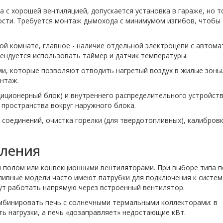
 с хорошей вентиляцией, допускается установка в гараже, но т
сти. Требуется монтаж дымохода с минимумом изгибов, чтобы
ой комнате, главное - наличие отдельной электроцепи с автом
мендуется использовать таймер и датчик температуры.
и, которые позволяют отводить нагретый воздух в жилые зоны
нтаж.
диционерный блок) и внутреннего распределительного устройств
пространства вокруг наружного блока.
соединений, очистка горелки (для твердотопливных), калибров
пления
м полом или конвекционными вентиляторами. При выборе типа п
ливные модели часто имеют патрубки для подключения к систем
гут работать напрямую через встроенный вентилятор.
омбинировать печь с солнечными термальными коллекторами: в
ь нагрузки, а печь «дозаправляет» недостающие кВт.