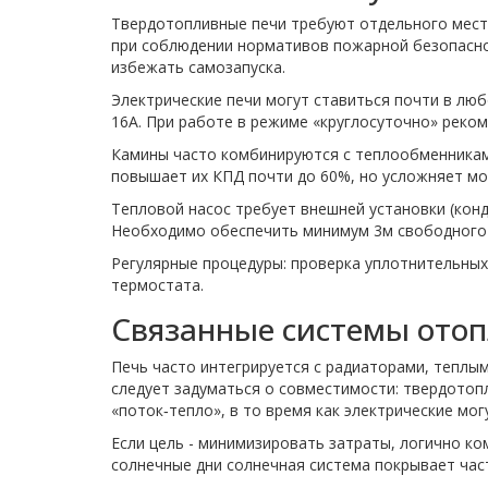
Твердотопливные печи требуют отдельного места
при соблюдении нормативов пожарной безопасно
избежать самозапуска.
Электрические печи могут ставиться почти в люб
16А. При работе в режиме «круглосуточно» реко
Камины часто комбинируются с теплообменникам
повышает их КПД почти до 60%, но усложняет мо
Тепловой насос требует внешней установки (кон
Необходимо обеспечить минимум 3м свободного 
Регулярные процедуры: проверка уплотнительных 
термостата.
Связанные системы ото
Печь часто интегрируется с радиаторами, теплы
следует задуматься о совместимости: твердотоп
«поток‑тепло», в то время как электрические мо
Если цель - минимизировать затраты, логично к
солнечные дни солнечная система покрывает част