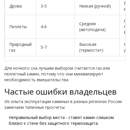
Вы
Дрова
3‑5
Низкая (ручной)
и 
Ср
Средняя
Пеллеты
4‑6
пр
(автоподача)
бу
Природный
Высокая
Ни
5‑7
газ
(термостат)
да
Для ночного сна лучшим выбором считается газ или
пеллетный камин, потому что они минимизируют
необходимость вмешательства.
Частые ошибки владельцев
Из опыта эксплуатации каминых в разных регионах России
замечаем типичные просчёты:
Неправильный выбор места - ставят камин слишком
близко к стене без защитного термозащита.