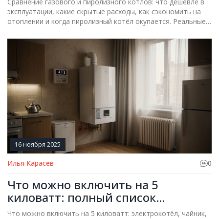
Сравнение газового и пиролизного котлов: что дешевле в
эксплуатации, какие скрытые расходы, как сэкономить на
отоплении и когда пиролизный котёл окупается. Реальные
цифры и примеры.
16 ноября 2025
Илья Карасев
0
Что можно включить на 5
киловатт: полный список
оборудования для отопления и
Что можно включить на 5 киловатт: электрокотёл, чайник,