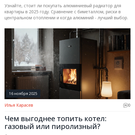
квартиры в 2025 году?
Узнайте, стоит ли покупать алюминиевый радиатор для
квартиры в 2025 году. Сравнение с биметаллом, риски в
центральном отоплении и когда алюминий - лучший выбор.
16 ноября 2025
Илья Карасев
0
Чем выгоднее топить котел:
газовый или пиролизный?