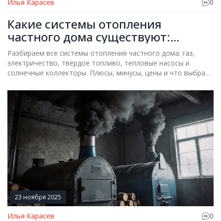
Илья Карасев
0
Какие системы отопления
частного дома существуют:
плюсы, минусы и что выбрать
Разбираем все системы отопления частного дома: газ,
электричество, твёрдое топливо, тепловые насосы и
солнечные коллекторы. Плюсы, минусы, цены и что выбрать
в 2025 году.
23 ноября 2025
Илья Карасев
0