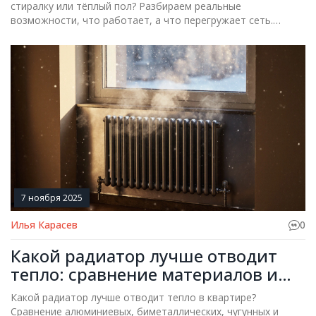
быта
стиралку или тёплый пол? Разбираем реальные
возможности, что работает, а что перегружает сеть.
Советы для домов с ограничением мощности в Казани.
7 ноября 2025
Илья Карасев
0
Какой радиатор лучше отводит
тепло: сравнение материалов и
моделей для квартиры
Какой радиатор лучше отводит тепло в квартире?
Сравнение алюминиевых, биметаллических, чугунных и