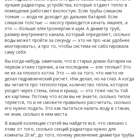
лучшие
радиаторы
,
устройства, которые отдают тепло в
помещение
работают вхолостую. Если трубы слишком
тонкие — вода не доходит до дальних батарей. Если
слишком толстые — насосу приходится качать лишнее, а
это — больше электроэнергии и шум. А
диаметр труб
,
размер внутреннего канала, который определяет, сколько
воды может пройти за секунду
— это не про «как удобнее
монтировать», а про то, чтобы система не саботировала
саму себя.
Вы когда-нибудь замечали, что в старых домах батареи на
первом этаже горячие, а на последнем — еле теплые? Это
не из-за плохого котла. Это — из-за того, что никто не
делал гидравлический расчет. Или делал, но на глаз. А когда
вы читаете про
теплопотери
,
количество тепла, которое
уходит через стены, окна и крышу
, — это тоже часть той
же картины. Потому что если вы не знаете, сколько тепла
теряется, то и не сможете правильно рассчитать, сколько
его нужно подать. Это как пытаться налить воду в стакан,
не зная, сколько в нем места.
В вашей коллекции статей вы найдете всё, что связано с
этим: от того, сколько секций радиатора нужно для
комнаты 20 м², до того, почему увеличение диаметра трубы