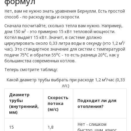
формул
Нет, вам не нужно знать уравнения Бернулли. Есть простой
способ - по расходу воды и скорости.
Сначала посчитайте, сколько тепла вам нужно. Например,
дом 150 м² - это примерно 15 кВт тепловой мощности.
Котёл выдаёт 15 кВт. Значит, в системе должно
циркулировать около 0,33 литра воды в секунду (это 1,2 м³/
час). Это стандартное значение для систем с температурой
подачи 75°C и обратки 55°C - то есть разница 20°C, как у
большинства современных котлов.
Теперь смотрите таблицу:
Какой диаметр трубы выбрать при расходе 1,2 м³/час (0,33
л/с)
Диаметр
Скорость
трубы
Подходит ли для
потока
(внутренний,
отопления?
(м/с)
мм)
Нет - слишком
15
1,8
быстро, шум, износ