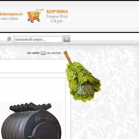
КОРЗИНА
lodostupno.ru
Товаров:
0
шт.
 нам сейчас
Σ
0
руб.
по цене
|
по имени