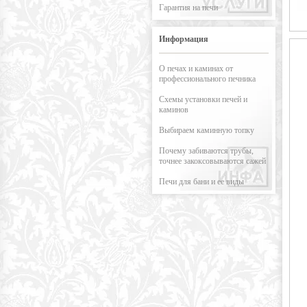
Гарантия на печи
Информация
О печах и каминах от
профессионального печника
Схемы установки печей и
каминов
Выбираем каминную топку
Почему забиваются трубы,
точнее закоксовываются сажей
Печи для бани и ее виды