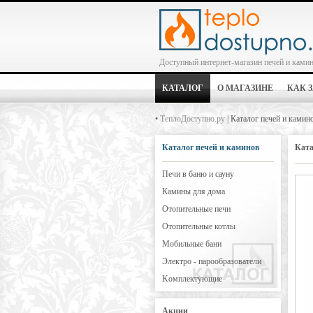
Доступный интернет-магазин печей и ками
КАТАЛОГ
О МАГАЗИНЕ
КАК 
•
ТеплоДоступно.ру
| Каталог печей и камин
Каталог печей и каминов
Ката
Печи в баню и сауну
Камины для дома
Отопительные печи
Отопительные котлы
Мобильные бани
Электро - парообразователи
Kомплектующие
Акции