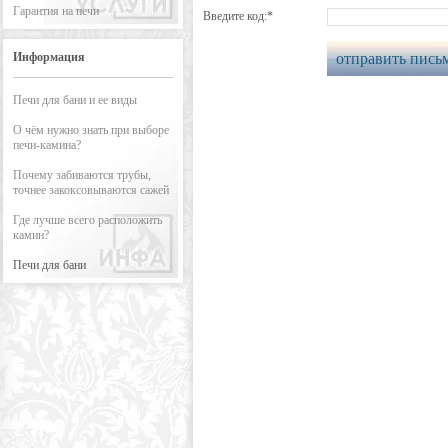
Гарантия на печи
Введите код:*
Информация
отправить пись
Печи для бани и ее виды
О чём нужно знать при выборе
печи-камина?
Почему забиваются трубы,
точнее закоксовываются сажей
Где лучше всего расположить
камин?
Печи для бани