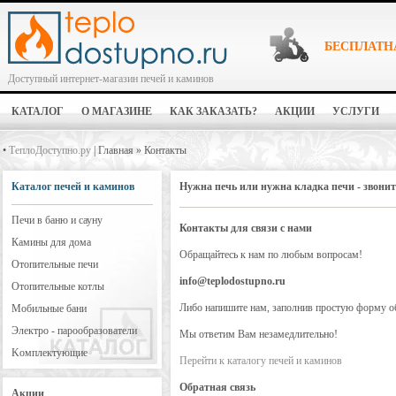
БЕСПЛАТН
Доступный интернет-магазин печей и каминов
КАТАЛОГ
О МАГАЗИНЕ
КАК ЗАКАЗАТЬ?
АКЦИИ
УСЛУГИ
•
ТеплоДоступно.ру
| Главная » Контакты
Каталог печей и каминов
Нужна печь или нужна кладка печи - звонит
Печи в баню и сауну
Контакты для связи с нами
Камины для дома
Обращайтесь к нам по любым вопросам!
Отопительные печи
info@teplodostupno.ru
Отопительные котлы
Либо напишите нам, заполнив простую форму об
Мобильные бани
Электро - парообразователи
Мы ответим Вам незамедлительно!
Kомплектующие
Перейти к каталогу печей и каминов
Обратная связь
Акции