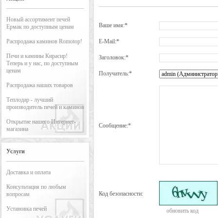
Новый ассортимент печей
Ваше имя:*
Ермак по доступным ценам
Распродажа каминов Romotop!
E-Mail:*
Печи и камины Кирасир!
Заголовок:*
Теперь и у нас, по доступным
ценам
Получатель:*
Распродажа наших товаров
Теплодар - лучший
производитель печей и каминов
Открытие нашего Интернет-
Сообщение:*
магазина
Услуги
Доставка и оплата
Консультация по любым
Код безопасности:
вопросам
Установка печей
обновить код