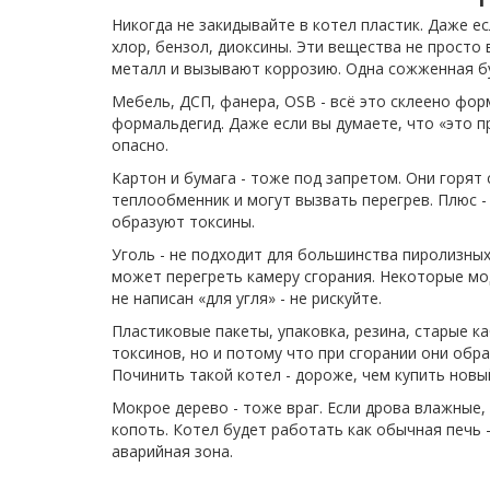
Никогда не закидывайте в котел пластик. Даже ес
хлор, бензол, диоксины. Эти вещества не просто
металл и вызывают коррозию. Одна сожженная бу
Мебель, ДСП, фанера, OSB - всё это склеено фо
формальдегид. Даже если вы думаете, что «это пр
опасно.
Картон и бумага - тоже под запретом. Они горя
теплообменник и могут вызвать перегрев. Плюс -
образуют токсины.
Уголь - не подходит для большинства пиролизных
может перегреть камеру сгорания. Некоторые мод
не написан «для угля» - не рискуйте.
Пластиковые пакеты, упаковка, резина, старые ка
токсинов, но и потому что при сгорании они обр
Починить такой котел - дороже, чем купить новы
Мокрое дерево - тоже враг. Если дрова влажные,
копоть. Котел будет работать как обычная печь 
аварийная зона.