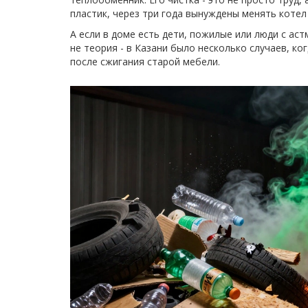
пластик, через три года вынуждены менять котел
А если в доме есть дети, пожилые или люди с аст
не теория - в Казани было несколько случаев, ко
после сжигания старой мебели.