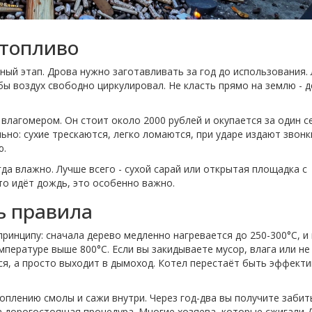
 топливо
ьный этап. Дрова нужно заготавливать за год до использования.
обы воздух свободно циркулировал. Не класть прямо на землю - 
лагомером. Он стоит около 2000 рублей и окупается за один се
льно: сухие трескаются, легко ломаются, при ударе издают звонки
ю.
гда влажно. Лучше всего - сухой сарай или открытая площадка с
сто идёт дождь, это особенно важно.
ь правила
принципу: сначала дерево медленно нагревается до 250-300°C, и 
мпературе выше 800°C. Если вы закидываете мусор, влага или не
тся, а просто выходит в дымоход. Котел перестаёт быть эффекти
оплению смолы и сажи внутри. Через год-два вы получите заби
, а дорогостоящая процедура. Многие хозяева, которые сжигали 