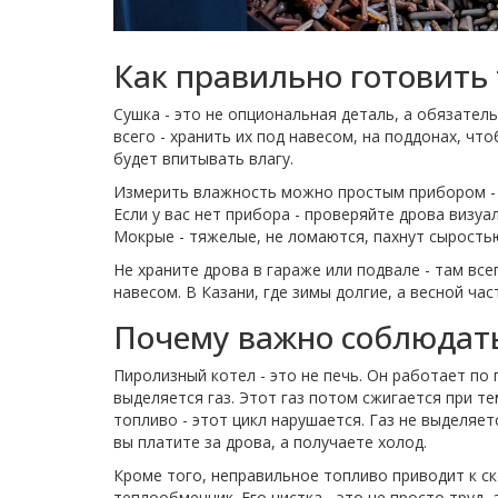
Как правильно готовить
Сушка - это не опциональная деталь, а обязател
всего - хранить их под навесом, на поддонах, чт
будет впитывать влагу.
Измерить влажность можно простым прибором - в
Если у вас нет прибора - проверяйте дрова визуа
Мокрые - тяжелые, не ломаются, пахнут сырость
Не храните дрова в гараже или подвале - там все
навесом. В Казани, где зимы долгие, а весной ча
Почему важно соблюдат
Пиролизный котел - это не печь. Он работает по 
выделяется газ. Этот газ потом сжигается при те
топливо - этот цикл нарушается. Газ не выделяе
вы платите за дрова, а получаете холод.
Кроме того, неправильное топливо приводит к ск
теплообменник. Его чистка - это не просто труд