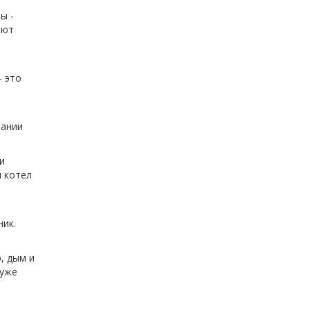
ы -
ают
- это
рании
и
ш котел
ник.
, дым и
 уже