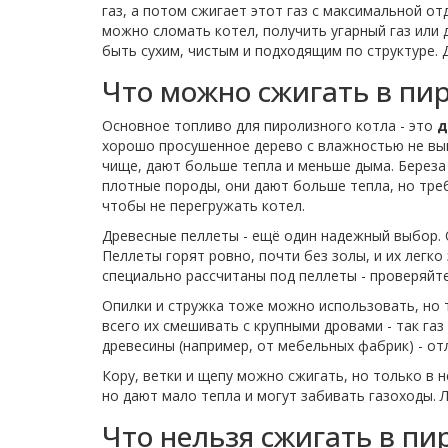
газ, а потом сжигает этот газ с максимальной отд
можно сломать котел, получить угарный газ или 
быть сухим, чистым и подходящим по структуре. 
Что можно сжигать в пи
Основное топливо для пиролизного котла - это
д
хорошо просушенное дерево с влажностью не выше
чище, дают больше тепла и меньше дыма. Береза 
плотные породы, они дают больше тепла, но тре
чтобы не перегружать котел.
Древесные пеллеты - ещё один надежный выбор. О
Пеллеты горят ровно, почти без золы, и их легк
специально рассчитаны под пеллеты - проверяйте
Опилки и стружка тоже можно использовать, но т
всего их смешивать с крупными дровами - так га
древесины (например, от мебельных фабрик) - отл
Кору, ветки и щепу можно сжигать, но только в 
но дают мало тепла и могут забивать газоходы. 
Что нельзя сжигать в пи