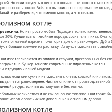
ачей. Но если засунуть в него что попало - не просто снизится 
даже вызвать пожар. Всё, что вы сжигаете в пиролизном котле,
Давайте разберемся, что именно можно, а что нельзя.
ролизном котле
ревесина
. Но не просто любая. Подходит только качественное
 20%. Лучше всего - хвойные породы: сосна, ель, пихта. Они го
тоже отличный вариант - она горит долго и равномерно. Дуб и б
буют больше времени на растопку. Их лучше смешивать с хвойн
ни изготавливаются из опилок и стружки, прессованных без кле
о загружать в бункер. Многие современные пиролизные котлы
 инструкцию к вашей модели.
олько если они сухие и не смешаны с клеем, краской или лаком.
з выделяется равномернее. Чистые опилки от производственной
ичный ресурс, если вы их получаете бесплатно.
небольших количествах и не как основное топливо. Они горят бы
Лучше использовать их как дополнение к основным дровам.
ролизном котле