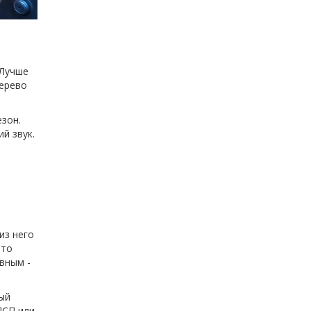
 Лучше
дерево
зон.
й звук.
из него
 то
вным -
тый
ДСП или