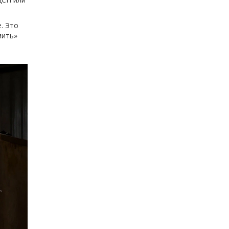
. Это
мить»