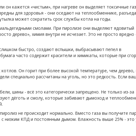
ли он кажется «чистым», при нагреве он выделяет токсичные газ
 вредны для здоровья - они оседают на теплообменнике, разъед
тылка может сократить срок службы котла на годы.
рмальдегидными смолами. При пиролизе они выделяют ядовитый
осто дерево», химия внутри не исчезает. Это не просто вредно 
т слишком быстро, создают вспышки, выбрасывают пепел в
 бумага часто содержит красители и химикаты, которые при сго
 котлов. Он горит при более высокой температуре, чем дерево, 
ели специально рассчитаны на уголь, но это редкость. Если ва
бели, шины - всё это категорически запрещено. Не только из-за
азуют дёготь и смолу, которые забивают дымоход и теплообмен
й.
 пиролиз не происходит нормально. Вместо газа вы получите пар
- с низким КПД и постоянным дымом. Влажность выше 25% - это