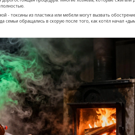
 полностью.
мой - токсины из пластика или мебели могут вызвать обострение
гда семьи обращались в скорую после того, как котёл начал «ды