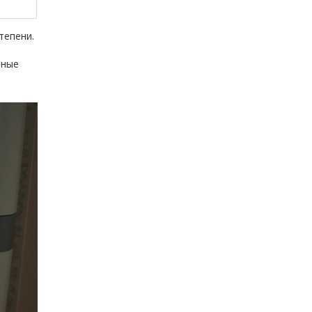
тепени.
тные