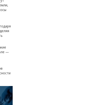
гут
емли,
сосы
годаря
еделяя
ть
акие
оле —
ов
сности