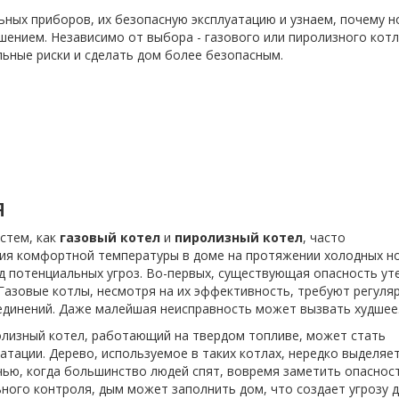
ьных приборов, их безопасную эксплуатацию и узнаем, почему 
ением. Независимо от выбора - газового или пиролизного котла
ьные риски и сделать дом более безопасным.
я
стем, как
газовый котел
и
пиролизный котел
, часто
ия комфортной температуры в доме на протяжении холодных но
яд потенциальных угроз. Во-первых, существующая опасность ут
 Газовые котлы, несмотря на их эффективность, требуют регуля
единений. Даже малейшая неисправность может вызвать худшее
олизный котел, работающий на твердом топливе, может стать
тации. Дерево, используемое в таких котлах, нередко выделяе
чью, когда большинство людей спят, вовремя заметить опаснос
ного контроля, дым может заполнить дом, что создает угрозу 