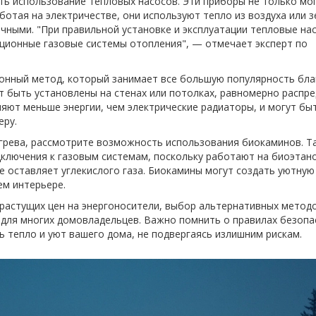
ь использование тепловых насосов. Эти приборы не только мо
ботая на электричестве, они используют тепло из воздуха или з
ичными. "При правильной установке и эксплуатации тепловые на
ционные газовые системы отопления", — отмечает эксперт по
онный метод, который занимает все большую популярность бла
т быть установлены на стенах или потолках, равномерно распр
ляют меньше энергии, чем электрические радиаторы, и могут бы
еру.
грева, рассмотрите возможность использования биокаминов. Т
дключения к газовым системам, поскольку работают на биоэтан
е оставляет углекислого газа. Биокамины могут создать уютную
ем интерьере.
растущих цен на энергоносители, выбор альтернативных метод
 для многих домовладельцев. Важно помнить о правилах безопа
 тепло и уют вашего дома, не подвергаясь излишним рискам.