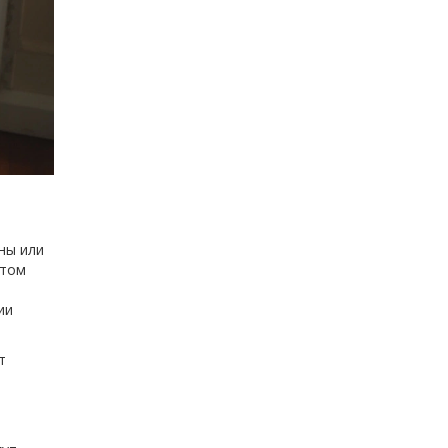
ны или
нтом
ии
т