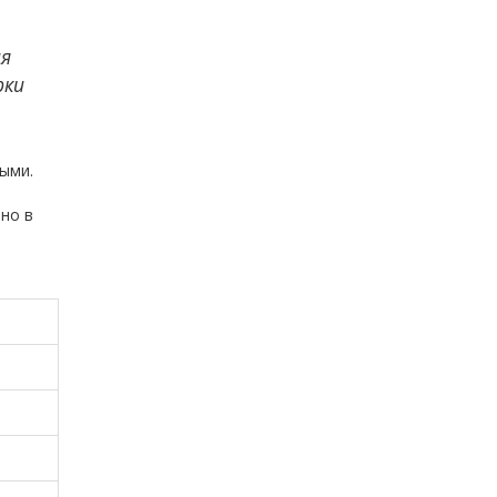
ая
рки
ыми.
нно в