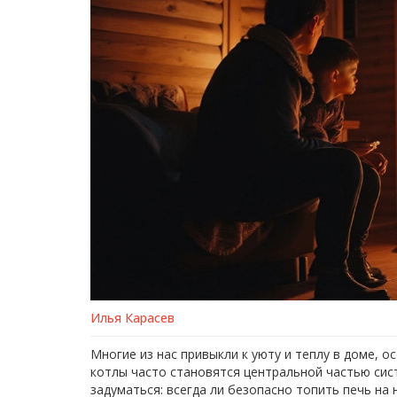
Илья Карасев
Многие из нас привыкли к уюту и теплу в доме, 
котлы часто становятся центральной частью си
задуматься: всегда ли безопасно топить печь на 