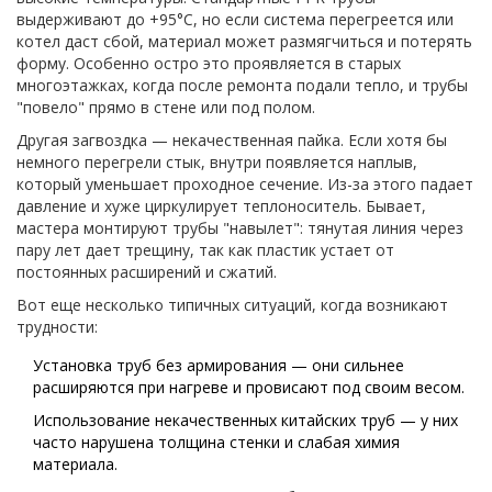
выдерживают до +95°C, но если система перегреется или
котел даст сбой, материал может размягчиться и потерять
форму. Особенно остро это проявляется в старых
многоэтажках, когда после ремонта подали тепло, и трубы
"повело" прямо в стене или под полом.
Другая загвоздка — некачественная пайка. Если хотя бы
немного перегрели стык, внутри появляется наплыв,
который уменьшает проходное сечение. Из-за этого падает
давление и хуже циркулирует теплоноситель. Бывает,
мастера монтируют трубы "навылет": тянутая линия через
пару лет дает трещину, так как пластик устает от
постоянных расширений и сжатий.
Вот еще несколько типичных ситуаций, когда возникают
трудности:
Установка труб без армирования — они сильнее
расширяются при нагреве и провисают под своим весом.
Использование некачественных китайских труб — у них
часто нарушена толщина стенки и слабая химия
материала.