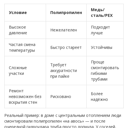
Медь/
Условие
Полипропилен
сталь/PEX
Высокое
Подходит
Нежелателен
давление
лучше
Частая смена
Быстро стареет
Устойчивы
температуры
Проще
Требует
Сложные
смонтировать
аккуратности
участки
гибкими
при пайке
трубами
Ремонт
Более
невозможен без
Рисковано
надёжно
вскрытия стен
Реальный пример: в доме с центральным отоплением люди
смонтировали полипропилен «на авось» — и после
очередной гидроудара труба просто лопнула. У соседей,