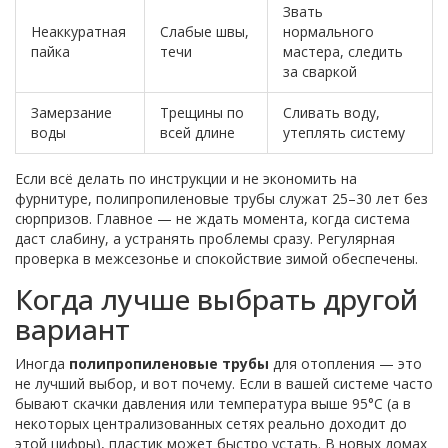
Звать
Неаккуратная
Слабые швы,
нормального
пайка
течи
мастера, следить
за сваркой
Замерзание
Трещины по
Сливать воду,
воды
всей длине
утеплять систему
Если всё делать по инструкции и не экономить на
фурнитуре, полипропиленовые трубы служат 25–30 лет без
сюрпризов. Главное — не ждать момента, когда система
даст слабину, а устранять проблемы сразу. Регулярная
проверка в межсезонье и спокойствие зимой обеспечены.
Когда лучше выбрать другой
вариант
Иногда
полипропиленовые трубы
для отопления — это
не лучший выбор, и вот почему. Если в вашей системе часто
бывают скачки давления или температура выше 95°C (а в
некоторых централизованных сетях реально доходит до
этой цифры), пластик может быстро устать. В новых домах