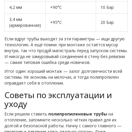
4,2 мм
+90°C
10 Бар
3,4 мм
+95°C
20 Бар
(армированная)
Если вдруг трубы выходят за эти параметры — ищи другую
технологию. А ещё помни: при монтаже остаётся мусор
внутри, так что продуй магистраль перед запуском системы.
И никогда не замуровывай соединения в стену без ревизии
— самая типовая ошибка среди новичков.
Итог один: хороший монтаж — залог долговечности всей
системы. Не экономь на мелочах, и тогда полипропилен
оправдает себя в отоплении.
Советы по эксплуатации и
уходу
Если решили ставить
полипропиленовые трубы
на
отопление, запомните несколько чётких правил для их
долгой и безопасной работы. Начну с самого главного —
перегрев и давление здесь реально опасны. Даже