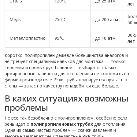
Сталь
120°C
до 25 атм
лет
бол
Медь
250°C
до 200 атм
50 л
30-5
Металлопластик
95°C
до 10 атм
лет
Коротко: полипропилен дешевле большинства аналогов и
не требует специальных навыков для монтажа — только
терпения и прямых рук. Главное — выбирать только
армированные варианты для отопления и не экономить на
фирме-производителе. Если трубы планируется прятать в
стены — запас по качеству понадобится ещё больше.
В каких ситуациях возможны
проблемы
Не все так безоблачно с полипропиленом, особенно если
речь идет о
полипропиленовых трубах
для отопления.
Одна из самых частых проблем — скачки давления и
высокие температуры. Стандартные PPR трубы