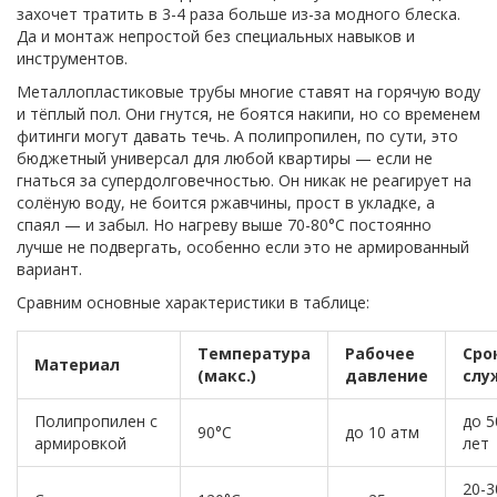
захочет тратить в 3-4 раза больше из-за модного блеска.
Да и монтаж непростой без специальных навыков и
инструментов.
Металлопластиковые трубы многие ставят на горячую воду
и тёплый пол. Они гнутся, не боятся накипи, но со временем
фитинги могут давать течь. А полипропилен, по сути, это
бюджетный универсал для любой квартиры — если не
гнаться за супердолговечностью. Он никак не реагирует на
солёную воду, не боится ржавчины, прост в укладке, а
спаял — и забыл. Но нагреву выше 70-80°C постоянно
лучше не подвергать, особенно если это не армированный
вариант.
Сравним основные характеристики в таблице:
Температура
Рабочее
Сро
Материал
(макс.)
давление
слу
Полипропилен с
до 5
90°C
до 10 атм
армировкой
лет
20-3