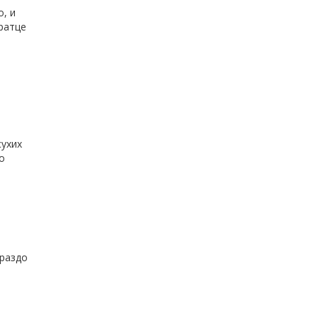
, и
кратце
сухих
о
раздо