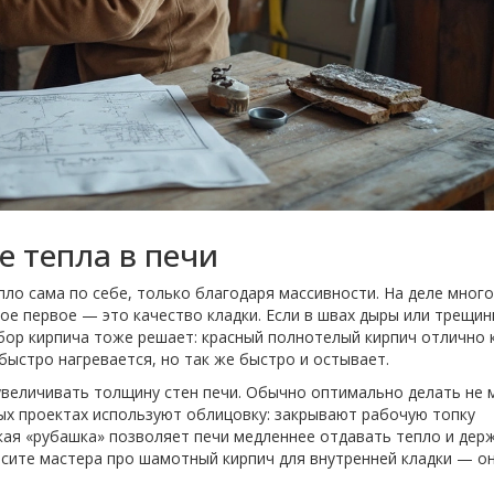
е тепла в печи
ло сама по себе, только благодаря массивности. На деле мног
мое первое — это качество кладки. Если в швах дыры или трещин
ыбор кирпича тоже решает: красный полнотелый кирпич отлично 
быстро нагревается, но так же быстро и остывает.
величивать толщину стен печи. Обычно оптимально делать не 
ных проектах используют облицовку: закрывают рабочую топку
ая «рубашка» позволяет печи медленнее отдавать тепло и дер
просите мастера про шамотный кирпич для внутренней кладки — о