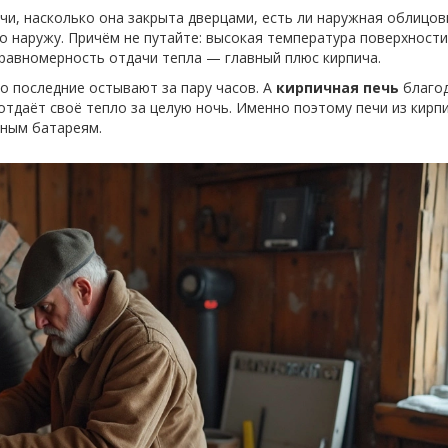
чи, насколько она закрыта дверцами, есть ли наружная облицов
о наружу. Причём не путайте: высокая температура поверхности
 равномерность отдачи тепла — главный плюс кирпича.
о последние остывают за пару часов. А
кирпичная печь
благо
отдаёт своё тепло за целую ночь. Именно поэтому печи из кирп
нным батареям.