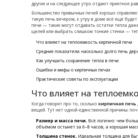
другие и на следующее утро отдают приятное ра
Большинство привычных печей хорошо справляютс
такую печь вечером, к утру в доме всё ещё буде
печи — такие могут отдавать остатки тепла даже
щелей или выбрать слишком тонкие стенки — теп
Что влияет на теплоемкость кирпичной печи
Средние показатели: насколько долго печь дер
Как улучшить сохранение тепла в печи
Ошибки и мифы о кирпичных печах
Практические советы по эксплуатации
Что влияет на теплоемк
Когда говорят про то, сколько
кирпичная печь
вещей. Тут нет одной-единственной причины: по
Размер и масса печи.
Всё логично: чем боль
объёмом остынет за 6–8 часов, а хорошая мас
Толщина стенок.
Идеальная толщина для быто