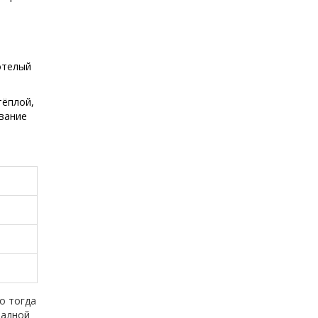
отелый
тёплой,
вание
о тогда
ладной