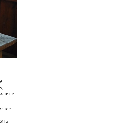
ое
ы,
копит и
менее
жать
н