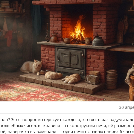
30 апр
пло? Этот вопрос интересует каждого, кто хоть раз задумывалс
волшебных чисел: всё зависит от конструкции печи, её размеров
кой, наверняка вы замечали — одни печи остывают через 6 часов