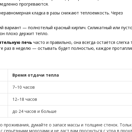
медленно прогреваются.
неравномерная кладка в разы снижают теплоемкость. Через
й вариант — полнотелый красный кирпич. Силикатный или пуст
он плохо держит тепло.
ительную печь
часто и правильно, она всегда остаётся слегка 
те раз в неделю — остывать будет полностью, каждое протапли
Время отдачи тепла
7–10 часов
12–18 часов
до 24 часов и больше
го проживания, думайте о запасе массы и толщине стенок. Тольк
с серьёзными морозами и не даст вам проснуться с утра в прох