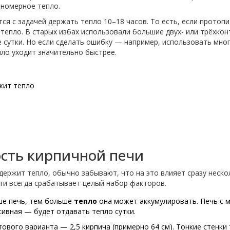
вномерное тепло.
я с задачей держать тепло 10–18 часов. То есть, если протопи
т тепло. В старых избах использовали большие двух- или трёхко
 сутки. Но если сделать ошибку — например, использовать мно
ло уходит значительно быстрее.
жит тепло
ость кирпичной печи
держит тепло, обычно забывают, что на это влияет сразу неско
чти всегда срабатывает целый набор факторов.
ше печь, тем больше
тепло
она может аккумулировать. Печь с 
сивная — будет отдавать тепло сутки.
вого варианта — 2,5 кирпича (примерно 64 см). Тонкие стенки