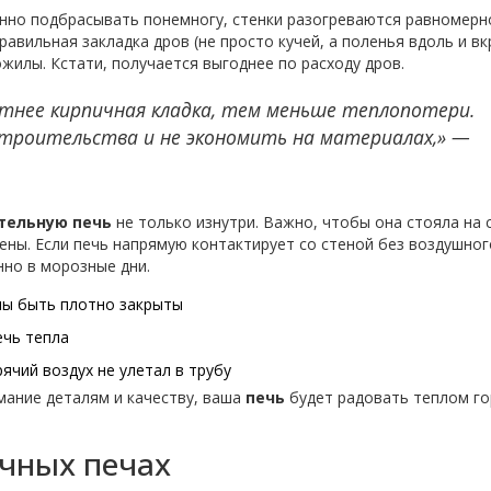
оянно подбрасывать понемногу, стенки разогреваются равномерно
авильная закладка дров (не просто кучей, а поленья вдоль и в
жилы. Кстати, получается выгоднее по расходу дров.
тнее кирпичная кладка, тем меньше теплопотери.
строительства и не экономить на материалах,» —
тельную печь
не только изнутри. Важно, чтобы она стояла на 
ены. Если печь напрямую контактирует со стеной без воздушног
енно в морозные дни.
ны быть плотно закрыты
ечь тепла
ячий воздух не улетал в трубу
мание деталям и качеству, ваша
печь
будет радовать теплом го
чных печах