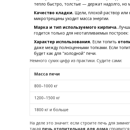
тепло быстро, толстые — держат надолго, но 
Качество кладки.
Щели, плохой раствор или 
микротрещины уходит масса энергии.
Марка и тип используемого кирпича.
Лучши
годится только для неотапливаемых построек: 
Характер использования.
Если топить
отоп
даже между полноценными топками. Если топи
будет как для "холодной" печи.
Немного сухих цифр из практики. Судите сами:
Масса печи
800–1000 кг
1200–1500 кг
1800 кг и больше
На деле это значит: если строите печь для зимне
такая
печь отопительная для дома
справится 