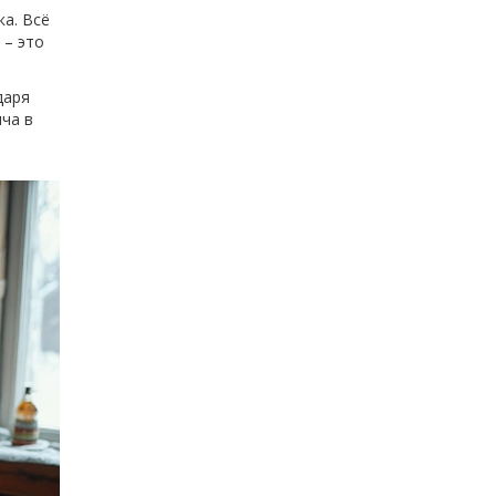
ка. Всё
 – это
даря
ича в