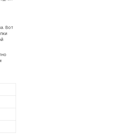
а. Вот
опки
ой
тно
м