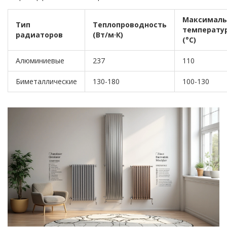
Максималь
Тип
Теплопроводность
температу
радиаторов
(Вт/м·К)
(°C)
Алюминиевые
237
110
Биметаллические
130-180
100-130